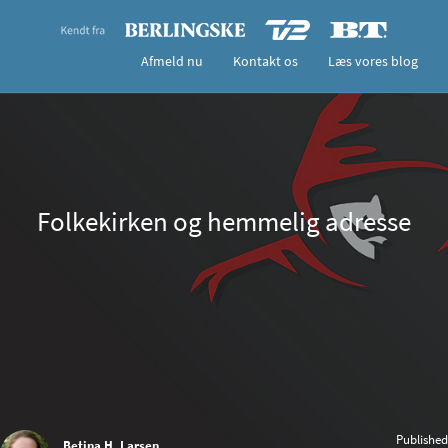
Afmeld nu
Kontakt os
Læs vores blog
Folkekirken og hemmelig adresse
Published
Betina H. Larsen