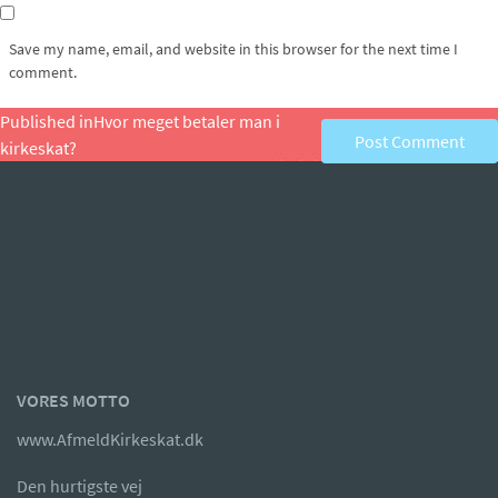
Save my name, email, and website in this browser for the next time I
comment.
Post
Published in
Hvor meget betaler man i
kirkeskat?
navigation
VORES MOTTO
www.AfmeldKirkeskat.dk
Den hurtigste vej