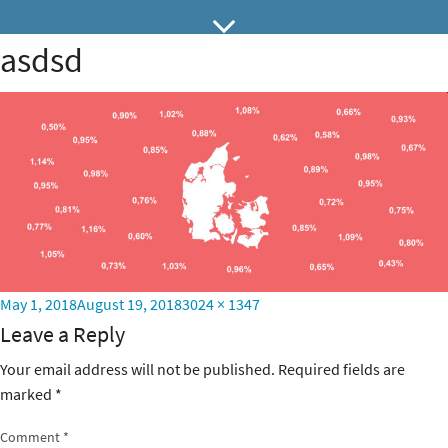
asdsd
Posted
Full
May 1, 2018
August 19, 2018
3024 × 1347
on
size
Leave a Reply
Your email address will not be published.
Required fields are
marked
*
Comment
*