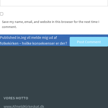
Save my name, email, and website in this browser for the next time I
comment.
Post
Published in
Jeg vil melde mig ud af
folkekirken – hvilke konsekvenser er der?
navigation
VORES MOTTO
www.AfmeldKirkeskat.dk