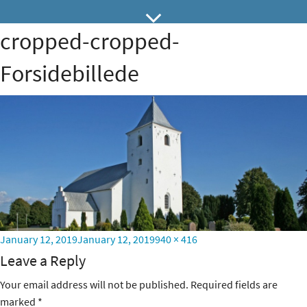
cropped-cropped-
Forsidebillede
Posted
Full
January 12, 2019
January 12, 2019
940 × 416
on
size
Leave a Reply
Your email address will not be published.
Required fields are
marked
*