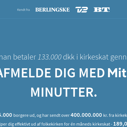
 man betaler
133.000
dkk i kirkeskat genn
 AFMELDE DIG MED
MINUTTER.
5.000
400.000.000
borgere ud, og har sendt over
kr. fra kirk
189,
lper dig effektivt ud af folkekirken for én måneds kirkeskat -