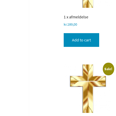
1 x afmeldelse
kr.
189,00
Add to cart
Sale!